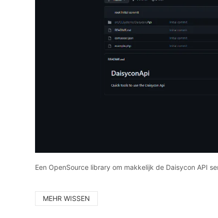
Een OpenSource library om makkelijk de Daisycon API ser
MEHR WISSEN