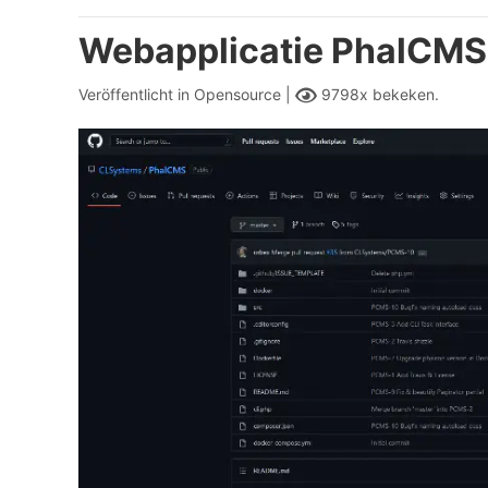
Webapplicatie PhalCMS
Veröffentlicht in
Opensource |
9798x bekeken.