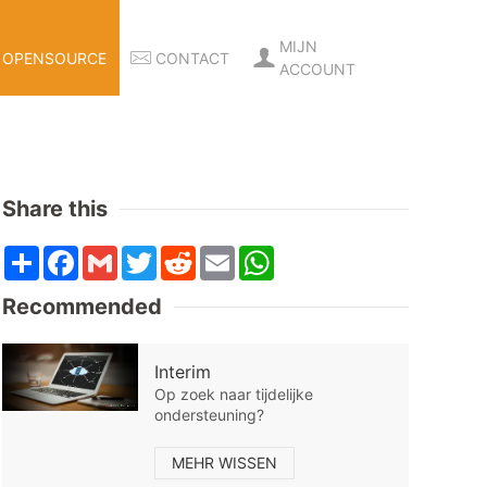
MIJN
OPENSOURCE
CONTACT
ACCOUNT
Share this
Share
Facebook
Gmail
Twitter
Reddit
Email
WhatsApp
Recommended
Interim
Op zoek naar tijdelijke
ondersteuning?
MEHR WISSEN