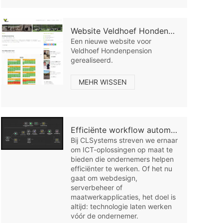
Website Veldhoef Hondenpension
Een nieuwe website voor
Veldhoef Hondenpension
gerealiseerd.
MEHR WISSEN
Efficiënte workflow automatisering voor het MKB: Ontdek de kracht van N8Nme
Bij CLSystems streven we ernaar
om ICT-oplossingen op maat te
bieden die ondernemers helpen
efficiënter te werken. Of het nu
gaat om webdesign,
serverbeheer of
maatwerkapplicaties, het doel is
altijd: technologie laten werken
vóór de ondernemer.