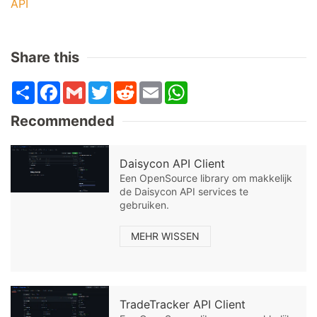
API
Share this
Share
Facebook
Gmail
Twitter
Reddit
Email
WhatsApp
Recommended
Daisycon API Client
Een OpenSource library om makkelijk
de Daisycon API services te
gebruiken.
MEHR WISSEN
TradeTracker API Client