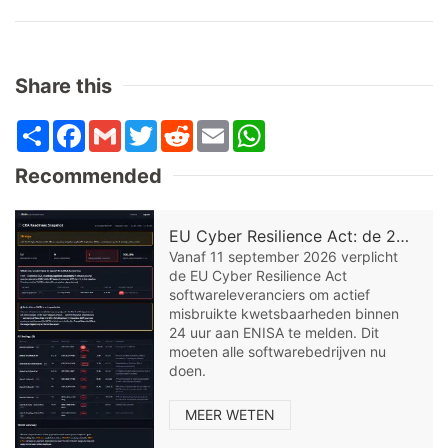
Share this
Share
Facebook
Gmail
Twitter
Reddit
Email
WhatsApp
Recommended
EU Cyber Resilience Act: de 24-uurs meldplicht voor software-leveranciers
Vanaf 11 september 2026 verplicht
de EU Cyber Resilience Act
softwareleveranciers om actief
misbruikte kwetsbaarheden binnen
24 uur aan ENISA te melden. Dit
moeten alle softwarebedrijven nu
doen.
MEER WETEN